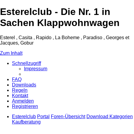
Esterelclub - Die Nr. 1 in
Sachen Klappwohnwagen
Esterel , Casita , Rapido , La Boheme , Paradiso , Georges et
Jacques, Gobur
Zum Inhalt
Schnellzugriff
Impressum
FAQ
Downloads
Regeln
Kontakt
Anmelden
Registrieren
Esterelclub
Portal
Foren-Übersicht
Download Kategorien
Kaufberatung