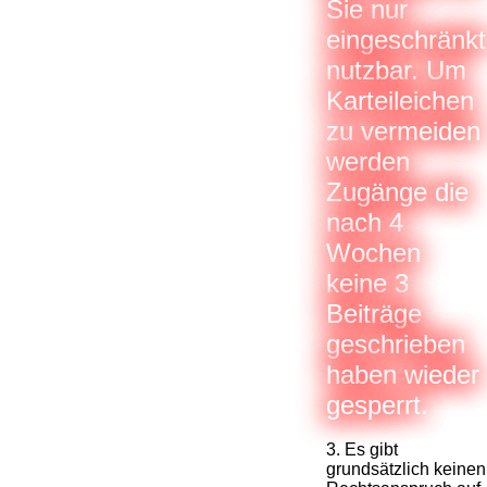
Sie nur
eingeschränkt
nutzbar. Um
Karteileichen
zu vermeiden
werden
Zugänge die
nach 4
Wochen
keine 3
Beiträge
geschrieben
haben wieder
gesperrt.
3. Es gibt
grundsätzlich keinen