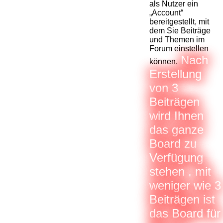
als Nutzer ein
„Account“
bereitgestellt, mit
dem Sie Beiträge
und Themen im
Forum einstellen
Nach
können.
Erstellung
von 3
Beiträgen
wird Ihnen
das ganze
Board zu
Verfügung
stehen , mit
weniger wie 3
Beiträgen ist
das Board für