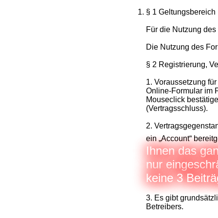
§ 1 Geltungsbereich
Für die Nutzung des
Die Nutzung des For
§ 2 Registrierung, V
1. Voraussetzung für
Online-Formular im F
Mouseclick bestätige
(Vertragsschluss).
2. Vertragsgegenstan
ein „Account“ bereit
Ihnen das gan
nur eingeschr
keine 3 Beitr
3. Es gibt grundsätz
Betreibers.