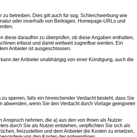
zu betreiben. Dies gilt auch für sog. Schleichwerbung wie
ignatur oder innerhalb von Beiträgen. Homepage-URLs und
erden.
men diese daraufhin zu überprüfen, ob diese Angaben enthalten,
chinen erfasst und damit weltweit zugreifbar werden. Ein
em Anbieter ist ausgeschlossen.
 kann der Anbieter unabhängig von einer Kündigung, auch die
 zu sperren, falls ein hinreichender Verdacht besteht, dass Sie
 abwenden, wenn Sie den Verdacht durch Vorlage geeigneter
in Anspruch nehmen, die a) aus den von Ihnen als Nutzer
ers durch Sie als Nutzer entstehen, verpflichten Sie sich als
üchen, freizustellen und dem Anbieter die Kosten zu ersetzen,
nsbesondere von den Kosten der notwendigen