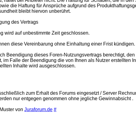
nd, haftet der Anbieter nicht. Die Haftung für Schäden, die in 
sowie die Haftung für Ansprüche aufgrund des Produkthaftungs
undheit bleibt hiervon unberührt.
igung des Vertrags
g wird auf unbestimmte Zeit geschlossen.
nnen diese Vereinbarung ohne Einhaltung einer Frist kündigen.
nach Beendigung dieses Foren-Nutzungsvertrags berechtigt, den 
et, im Falle der Beendigung die von Ihnen als Nutzer erstellten 
ellten Inhalte wird ausgeschlossen.
chließlich zum Erhalt des Forums eingesetzt / Server Rechnun
erden nur entgegen genommen ohne jegliche Gewinnabsicht .
 Muster von
Juraforum.de
#