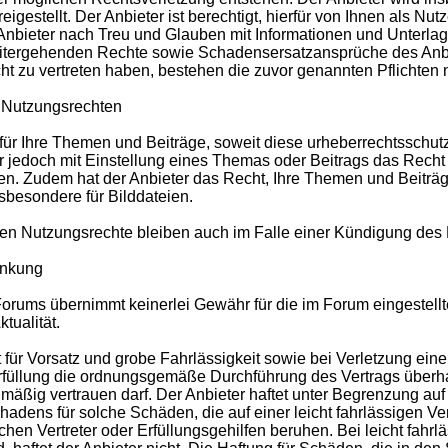
eigestellt. Der Anbieter ist berechtigt, hierfür von Ihnen als 
n Anbieter nach Treu und Glauben mit Informationen und Unterla
weitergehenden Rechte sowie Schadensersatzansprüche des Anbi
ht zu vertreten haben, bestehen die zuvor genannten Pflichten n
 Nutzungsrechten
für Ihre Themen und Beiträge, soweit diese urheberrechtsschutzfä
 jedoch mit Einstellung eines Themas oder Beitrags das Recht 
n. Zudem hat der Anbieter das Recht, Ihre Themen und Beiträg
nsbesondere für Bilddateien.
ten Nutzungsrechte bleiben auch im Falle einer Kündigung des
änkung
Forums übernimmt keinerlei Gewähr für die im Forum eingestellten
tualität.
t für Vorsatz und grobe Fahrlässigkeit sowie bei Verletzung eine
rfüllung die ordnungsgemäße Durchführung des Vertrags überha
lmäßig vertrauen darf. Der Anbieter haftet unter Begrenzung au
hadens für solche Schäden, die auf einer leicht fahrlässigen Ve
ichen Vertreter oder Erfüllungsgehilfen beruhen. Bei leicht fahr