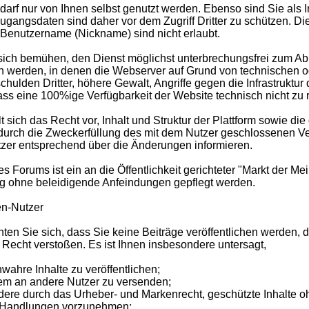
 darf nur von Ihnen selbst genutzt werden. Ebenso sind Sie als
 Zugangsdaten sind daher vor dem Zugriff Dritter zu schützen.
 Benutzername (Nickname) sind nicht erlaubt.
 sich bemühen, den Dienst möglichst unterbrechungsfrei zum Abru
n werden, in denen die Webserver auf Grund von technischen od
chulden Dritter, höhere Gewalt, Angriffe gegen die Infrastruktur d
ass eine 100%ige Verfügbarkeit der Website technisch nicht zu re
lt sich das Recht vor, Inhalt und Struktur der Plattform sowie 
durch die Zweckerfüllung des mit dem Nutzer geschlossenen Vert
tzer entsprechend über die Änderungen informieren.
 Forums ist ein an die Öffentlichkeit gerichteter "Markt der Me
g ohne beleidigende Anfeindungen gepflegt werden.
en-Nutzer
ichten Sie sich, dass Sie keine Beiträge veröffentlichen werden,
Recht verstoßen. Es ist Ihnen insbesondere untersagt,
wahre Inhalte zu veröffentlichen;
m an andere Nutzer zu versenden;
ndere durch das Urheber- und Markenrecht, geschützte Inhalte 
 Handlungen vorzunehmen;