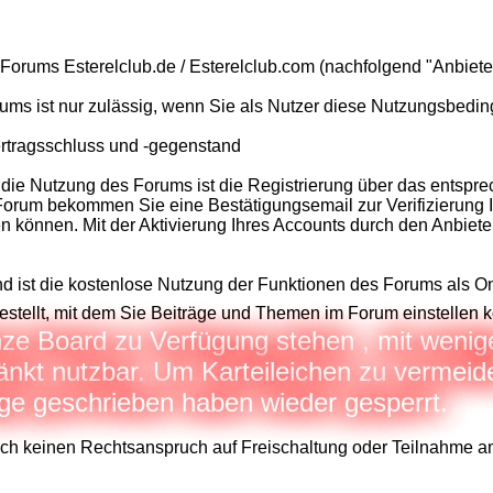
 Forums Esterelclub.de / Esterelclub.com (nachfolgend "Anbiet
ums ist nur zulässig, wenn Sie als Nutzer diese Nutzungsbedi
ertragsschluss und -gegenstand
 die Nutzung des Forums ist die Registrierung über das entspr
orum bekommen Sie eine Bestätigungsemail zur Verifizierung Ihr
n können. Mit der Aktivierung Ihres Accounts durch den Anbiet
d ist die kostenlose Nutzung der Funktionen des Forums als On
gestellt, mit dem Sie Beiträge und Themen im Forum einstellen 
ze Board zu Verfügung stehen , mit weniger
änkt nutzbar. Um Karteileichen zu verme
äge geschrieben haben wieder gesperrt.
lich keinen Rechtsanspruch auf Freischaltung oder Teilnahme 