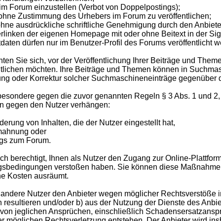
im Forum einzustellen (Verbot von Doppelpostings);
r ohne Zustimmung des Urhebers im Forum zu veröffentlichen;
e ausdrückliche schriftliche Genehmigung durch den Anbieter 
rlinken der eigenen Homepage mit oder ohne Beitext in der S
daten dürfen nur im Benutzer-Profil des Forums veröffentlicht w
ichten Sie sich, vor der Veröffentlichung Ihrer Beiträge und The
entlichen möchten. Ihre Beiträge und Themen können in Suchmas
ng oder Korrektur solcher Suchmaschineneinträge gegenüber d
sbesondere gegen die zuvor genannten Regeln § 3 Abs. 1 und 2,
n gegen den Nutzer verhängen:
rung von Inhalten, die der Nutzer eingestellt hat,
mahnung oder
gs zum Forum.
uch berechtigt, Ihnen als Nutzer den Zugang zur Online-Plattform
gsbedingungen verstoßen haben. Sie können diese Maßnahmen
e Kosten ausräumt.
er andere Nutzer den Anbieter wegen möglicher Rechtsverstöße 
n resultieren und/oder b) aus der Nutzung der Dienste des Anbiet
 von jeglichen Ansprüchen, einschließlich Schadensersatzanspr
r möglichen Rechtsverletzung entstehen. Der Anbieter wird i