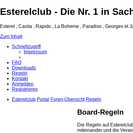
Esterelclub - Die Nr. 1 in 
Esterel , Casita , Rapido , La Boheme , Paradiso , Georges et 
Zum Inhalt
Schnellzugriff
Impressum
FAQ
Downloads
Regeln
Kontakt
Anmelden
Registrieren
Esterelclub
Portal
Foren-Übersicht
Regeln
Board-Regeln
Die Regeln auf Esterelcl
miteinander und die Verant