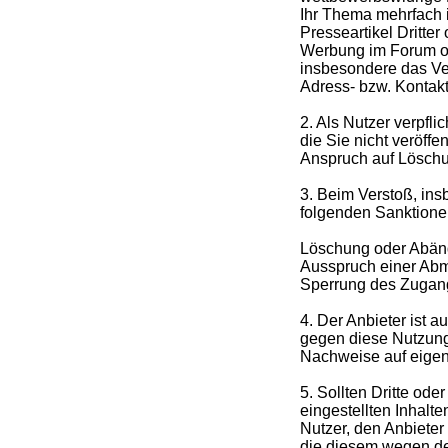
Ihr Thema mehrfach 
Presseartikel Dritte
Werbung im Forum ohn
insbesondere das Ve
Adress- bzw. Kontakt
2. Als Nutzer verpfl
die Sie nicht veröff
Anspruch auf Löschu
3. Beim Verstoß, in
folgenden Sanktione
Löschung oder Abände
Ausspruch einer Ab
Sperrung des Zugan
4. Der Anbieter ist a
gegen diese Nutzun
Nachweise auf eigen
5. Sollten Dritte od
eingestellten Inhalte
Nutzer, den Anbieter
die diesem wegen de