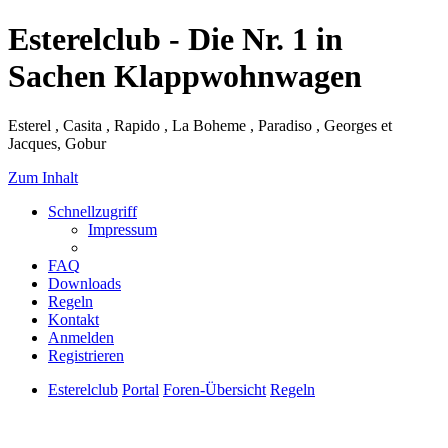
Esterelclub - Die Nr. 1 in
Sachen Klappwohnwagen
Esterel , Casita , Rapido , La Boheme , Paradiso , Georges et
Jacques, Gobur
Zum Inhalt
Schnellzugriff
Impressum
FAQ
Downloads
Regeln
Kontakt
Anmelden
Registrieren
Esterelclub
Portal
Foren-Übersicht
Regeln